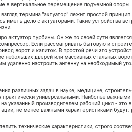
лие в вертикальное перемещение подъемной опоры.
 взгляд термина "актуатор" лежит простой принцип
ь иметь дело с актуаторами. Такие устройства вст
изни.
ро актуатор турбины. Он же по своей сути являетс
компрессор. Если рассматривать бытовую и строит
вод ворот и калиток. В простой речи это устройств
е небольших дверей или массивных стальных ворот
 удаленно настроить антенну на необходимый угол
ия различных задач в науке, медицине, строительс
я практически универсальными. Наиболее важными 
 на указанный производителем рабочий цикл - это 
тации, не менее важными характеристиками будут: 
делить технические характеристики, строго соотв