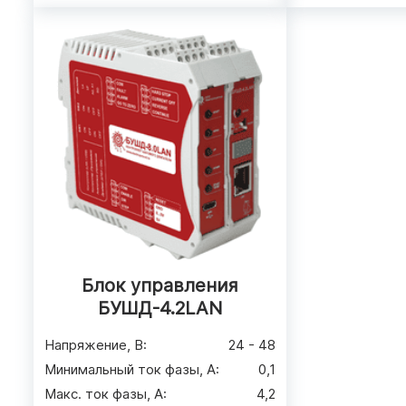
Блок управления
БУШД-4.2LAN
Напряжение, В
:
24 - 48
Минимальный ток фазы, А
:
0,1
Макс. ток фазы, А
:
4,2