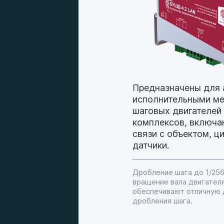
Предназначены для 
исполнительными ме
шаговых двигателей
комплексов, включа
связи с объектом, ц
датчики.
Дробление шага до 1/25
вращение вала двигател
обеспечивают отличную 
дробления шага.