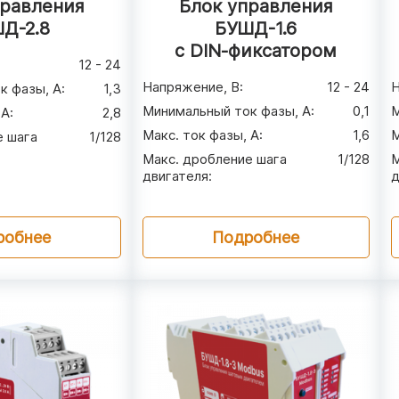
правления
Блок управления
Д-2.8
БУШД-1.6
с DIN‑фиксатором
12 - 24
Напряжение, В
:
12 - 24
Н
к фазы, А
:
1,3
Минимальный ток фазы, А
:
0,1
М
 А
:
2,8
Макс. ток фазы, А
:
1,6
М
е шага
1/128
Макс. дробление шага
1/128
М
двигателя
:
д
робнее
Подробнее