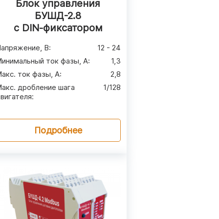
Блок управления
БУШД-2.8
с DIN‑фиксатором
апряжение, В
:
12 - 24
инимальный ток фазы, А
:
1,3
акс. ток фазы, А
:
2,8
акс. дробление шага
1/128
вигателя
:
Подробнее