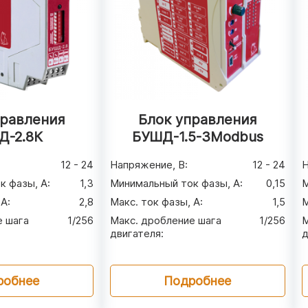
правления
Блок управления
Д-2.8К
БУШД-1.5-3Modbus
12 - 24
Напряжение, В
:
12 - 24
Н
к фазы, А
:
1,3
Минимальный ток фазы, А
:
0,15
М
 А
:
2,8
Макс. ток фазы, А
:
1,5
М
е шага
1/256
Макс. дробление шага
1/256
М
двигателя
:
д
робнее
Подробнее