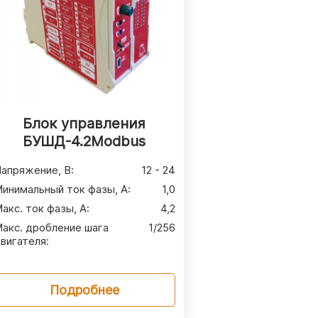
Блок управления
БУШД-4.2Modbus
апряжение, В
:
12 - 24
инимальный ток фазы, А
:
1,0
акс. ток фазы, А
:
4,2
акс. дробление шага
1/256
вигателя
:
Подробнее