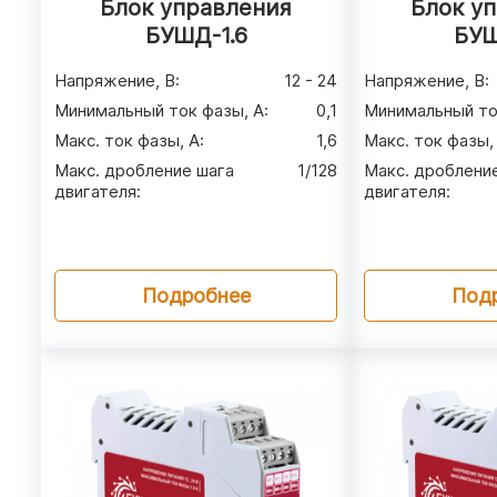
Блок управления
Блок у
БУШД-1.6
БУШ
Напряжение, В
:
12 - 24
Напряжение, В
:
Минимальный ток фазы, А
:
0,1
Минимальный то
Макс. ток фазы, А
:
1,6
Макс. ток фазы,
Макс. дробление шага
1/128
Макс. дроблени
двигателя
:
двигателя
:
Подробнее
Под