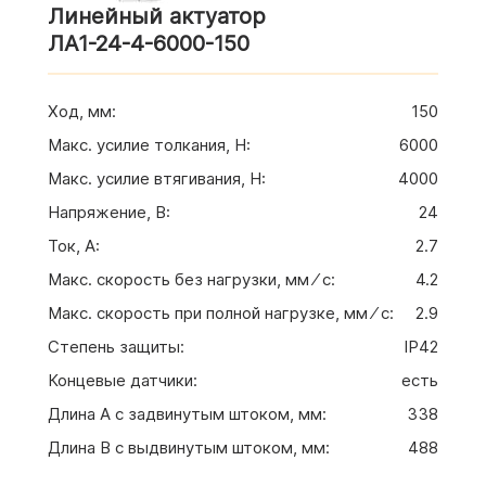
Линейный актуатор
ЛА1-24-4-6000-150
Ход, мм
:
150
Макс. усилие толкания, Н
:
6000
Макс. усилие втягивания, Н
:
4000
Напряжение, В
:
24
Ток, А
:
2.7
Макс. скорость без нагрузки, мм ⁄ с
:
4.2
Макс. скорость при полной нагрузке, мм ⁄ с
:
2.9
Степень защиты
:
IP42
Концевые датчики
:
есть
Длина A с задвинутым штоком, мм
:
338
Длина B с выдвинутым штоком, мм
:
488