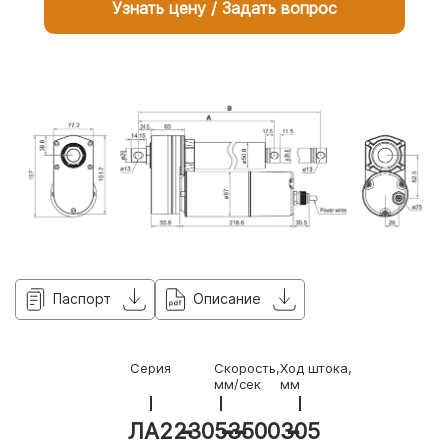
Узнать цену / Задать вопрос
Паспорт
Описание
Серия
Скорость,
Ход штока,
мм/сек
мм
ЛА2
230
5
3500
305