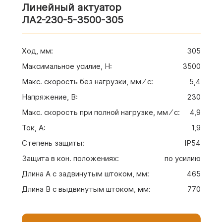
Линейный актуатор
ЛА2-230-5-3500-305
Ход, мм
:
305
Максимальное усилие, H
:
3500
Макс. скорость без нагрузки, мм ⁄ с
:
5,4
Напряжение, В
:
230
Макс. скорость при полной нагрузке, мм ⁄ с
:
4,9
Ток, А
:
1,9
Степень защиты
:
IP54
Защита в кон. положениях
:
по усилию
Длина A с задвинутым штоком, мм
:
465
Длина B с выдвинутым штоком, мм
:
770