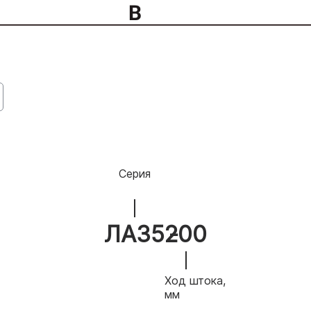
Серия
ЛА35
200
Ход штока,
мм