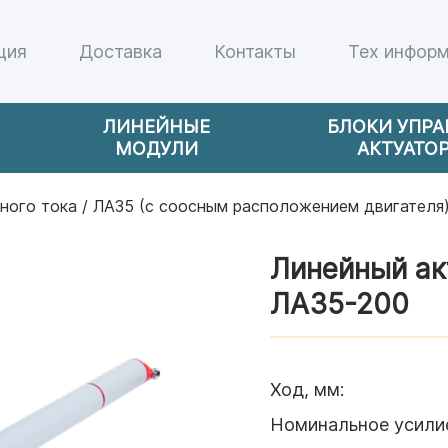
ция
Доставка
Контакты
Тех инфор
ЛИНЕЙНЫЕ
БЛОКИ УПР
МОДУЛИ
АКТУАТО
ного тока
/
ЛА35 (c соосным расположением двигателя
Линейный ак
ЛА35-200
Ход, мм
:
Номинальное усили