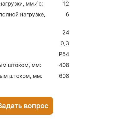
нагрузки, мм ⁄ с
:
12
полной нагрузке,
6
24
0,3
IP54
ым штоком, мм
:
408
тым штоком, мм
:
608
 Задать вопрос