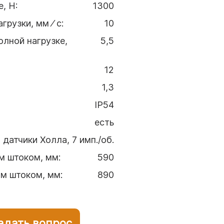
е, H
:
1300
грузки, мм ⁄ с
:
10
олной нагрузке,
5,5
12
1,3
IP54
есть
датчики Холла, 7 имп./об.
м штоком, мм
:
590
ым штоком, мм
:
890
Задать вопрос