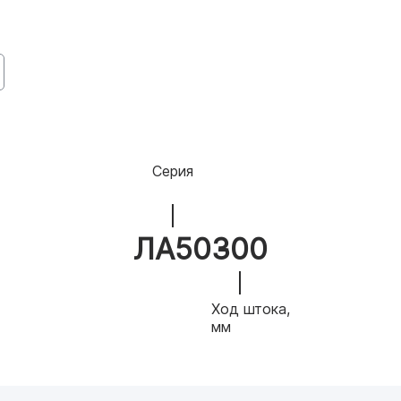
Серия
ЛА50
300
Ход штока,
мм