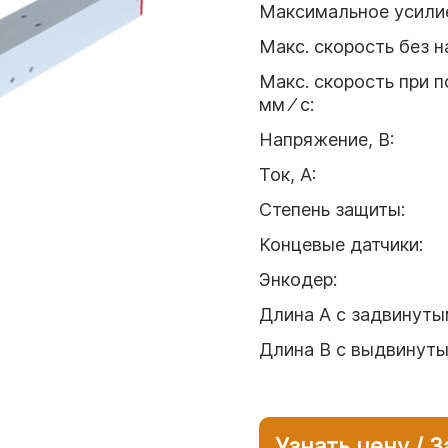
Максимальное усили
Макс. скорость без на
Макс. скорость при п
мм ⁄ с
:
Напряжение, В
:
Ток, А
:
Степень защиты
:
Концевые датчики
:
Энкодер
:
Длина А с задвинуты
Длина B с выдвинут
Узнать цену / 