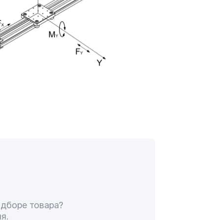
одборе товара?
я.