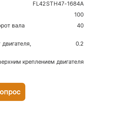
FL42STH47‑1684A
100
орот вала
40
 двигателя,
0.2
верхним креплением двигателя
вопрос