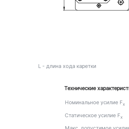
L - длина хода каретки
Технические характерист
Номинальное усилие F
x
Статическое усилие F
x
Макс. допустимое усили