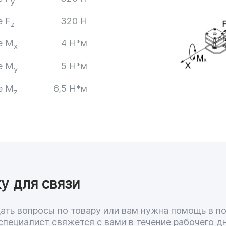
y
е F
320 H
z
е M
4 Н*м
x
е M
5 Н*м
y
е M
6,5 Н*м
z
у для связи
адать вопросы по товару или вам нужна помощь в п
специалист свяжется с вами в течение рабочего дн