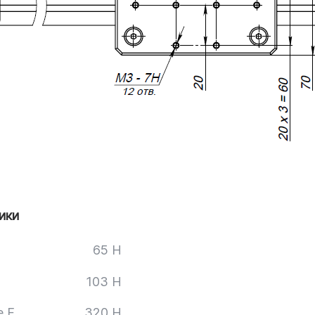
ики
65 H
103 H
е F
320 H